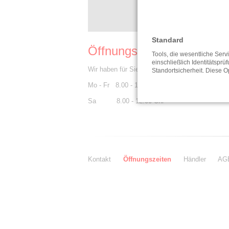
Standard
Öffnungszeiten
Tools, die wesentliche Ser
einschließlich Identitätsprü
Wir haben für Sie geöffnet:
Standortsicherheit. Diese O
Mo - Fr 8.00 - 12.00 Uhr und 14.00 - 18.00 Uhr
Sa 8.00 - 12.00 Uhr
Navigation
Kontakt
Öffnungszeiten
Händler
AG
überspringen