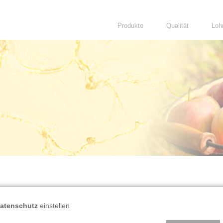
Navigation
Produkte
Qualität
Loh
überspringen
atenschutz
einstellen
tenschutz bitte
HIER
anpassen um den Inhalt zu se