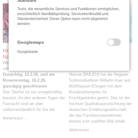
Standard
Tools, die wesentliche Services und Funktionen ermöglichen,
einschließlich Identitätsprüfung, Servicekontinuität und
Standortsicherheit. Diese Option kann nicht abgelehnt
werden.
Googlemaps
Hoorig, hoorig! & Narri,
Bundesehrenpreis für
Googlekarte
Narro!
AUER 2025
Wegen buntem Narrentreiben bleibt
Das Bundesministerium für
A
unser
Verkauf am Schmutzige
Landwirtschaft, Ernährung und
e
Dunschtig, 12.2.26, und am
Heimat (BMLEH) hat die Hegauer
A
Rosenmontag, 16.2.26,
Süßmostkelterei Wilhelm Auer aus
b
ganztägig geschlossen
.
Mühlhausen-Ehingen mit dem
O
Das Telefon ist nur unregelmäßig
Bundesehrenpreis für
S
besetzt. An den anderen Tagen der
Fruchtgetränke geehrt. Das ist die
a
Fasnacht sind wir aber
höchste Qualitätsauszeichnung der
a
selbstverständlich für Sie da!
deutschen Ernährungswirtschaft,
A
die das Familienunternehmen
k
Hoorig,
Weiterlesen …
bereits zum zwölften Mal erhält.
hoorig!
W
&
Bundesehrenpreis
Weiterlesen …
Narri,
für
Narro!